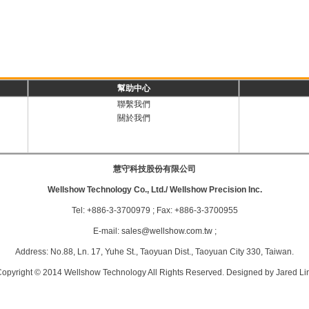
幫助中心
聯繫我們
關於我們
慧守科技股份有限公司
Wellshow Technology Co., Ltd./ Wellshow Precision Inc.
Tel: +886-3-3700979 ; Fax: +886-3-3700955
E-mail:
sales@wellshow.com.tw
;
Address: No.88, Ln. 17, Yuhe St., Taoyuan Dist., Taoyuan City 330, Taiwan.
opyright © 2014 Wellshow Technology All Rights Reserved. Designed by Jared Li