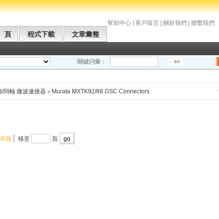
幫助中心
|
客戶留言
|
關於我們
|
聯繫我們
 頁
程式下載
文章彙整
關鍵詞彙：
細/同軸 微波連接器
Murata MXTK92/88 GSC Connectors
>
0/0頁
移至
頁