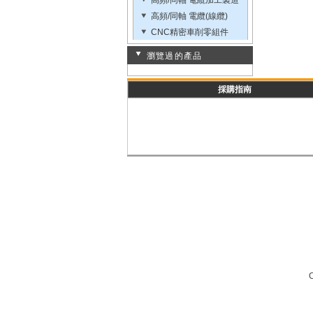
高頻/同軸 電纜加工製造
高頻/同軸 電纜(線纜)
CNC精密車削零組件
瀏覽過的產品
採購指南
C